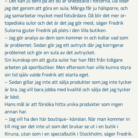
– Det kan ju bero på att du är snedställd i fötterna. Då löser
jag det genom att göra en sula. Många får ju hälsporre, och
jag samarbetar mycket med fotvårdare. Då blir det mer or-
topediska sulor och det är det jag gör mest, säger Fredrik
Sulorna gjuter Fredrik på plats i den lilla butiken.
– Jag gör analys av dem som kommer in och kollar vad som
är problemet. Sedan gör jag ett avtryck där jag korrigerar
problemet och gör en sula av det avtrycket.
Sin kunskap om att gjuta sulor har han fått från tidigare
arbeten på sportbutiker. Men eftersom han ville kunna styra
sin tid själv valde Fredrik att starta eget.
– Sedan gillar jag inte att sälja produkter som jag inte tycker
är bra. Jag vill bara jobba med kvalité och sälja det jag tycker
är bäst.
Hans mål är att försöka hitta unika produkter som ingen
annan har.
– Jag vill ha den här boutique- känslan. När man kommer in
till mig ser det inte ut som det brukar se ut i en butik i
Kiruna, utan som i en specialbutik i Stockholm, säger Fredrik.