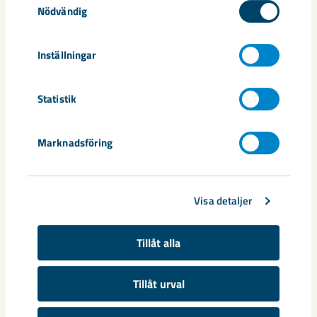
Ny mötesplats för företag och
Nödvändig
utveckling i Kiruna
Inställningar
Här möts människor, organisationer och företag på ett
naturligt sätt.
Statistik
Marknadsföring
Visa detaljer
Tillåt alla
Tillåt urval