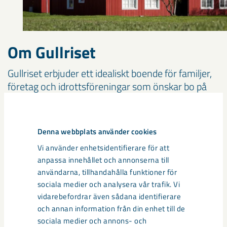
Om Gullriset
Gullriset erbjuder ett idealiskt boende för familjer,
företag och idrottsföreningar som önskar bo på
gångavstånd till Kiruna centrum. Till flygplatsen är
det ca 6 km och till järnvägsstation är det ca 3 km.
Denna webbplats använder cookies
Gullriset erbjuder ett idealiskt
Vi använder enhetsidentifierare för att
anpassa innehållet och annonserna till
boende för familjer, företag
användarna, tillhandahålla funktioner för
och idrottsföreningar som
sociala medier och analysera vår trafik. Vi
vidarebefordrar även sådana identifierare
önskar bo på gångavstånd till
och annan information från din enhet till de
Kiruna centrum.
sociala medier och annons- och