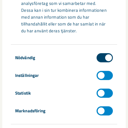
analysföretag som vi samarbetar med.
Till flygplatsen är det ca 6 km och till järnvägsstation är det
Dessa kan i sin tur kombinera informationen
ca 3 km.
med annan information som du har
tillhandahållit eller som de har samlat in när
I närområdet finns elljusspår samt Lombia idrottsanläggning.
du har använt deras tjänster.
Som gäst på lägenhetshotellet har du möjlighet att boka
Samtyckesval
bastu, tvättstuga och vallabod. Det finns goda
Nödvändig
parkeringsmöjligheter med motorvärmare i direkt anslutning
till Gullriset.
Inställningar
Priser:
Statistik
1-bäddslägenhet 25 kvm 495 kr/dygn
2-bäddslägenhet 25 kvm 615 kr/dygn
4-bäddslägenhet 35 kvm 750 kr/dygn
Marknadsföring
4-bäddslägenhet 62 kvm 1000 kr/dygn
Extrabädd 120 kr/dygn