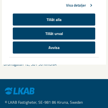
Visa detaljer
Priserna är inklusive moms.
Tillåt alla
Rabatter från den 1/1 2018
10% Gruppbokning minst 8 personer
Tillåt urval
20% Bokning för tid längre än 30 dagar
Avvisa
Besöksadress
Bromsgatan 12, 981 36 KIRUNA
© LKAB Fastigheter, SE-981 86 Kiruna, Sweden