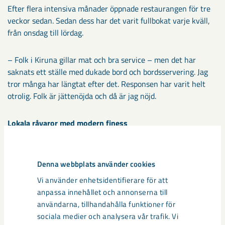
Efter flera intensiva månader öppnade restaurangen för tre
veckor sedan. Sedan dess har det varit fullbokat varje kväll,
från onsdag till lördag.
– Folk i Kiruna gillar mat och bra service – men det har
saknats ett ställe med dukade bord och bordsservering. Jag
tror många har längtat efter det. Responsen har varit helt
otrolig. Folk är jättenöjda och då är jag nöjd.
Lokala råvaror med modern finess
På menyn finns både à la carte och en avsmakningsmeny
med tio rätter. Här möts klassiska smaker och modern teknik.
Denna webbplats använder cookies
– Vi jobbar mycket med lokala råvaror – älgfilé, röding,
Vi använder enhetsidentifierare för att
kalvfilé, risotto med svamp och lokala bär som lingon och
anpassa innehållet och annonserna till
hjortron. Allt förbereds från grunden varje dag, säger Alex.
användarna, tillhandahålla funktioner för
sociala medier och analysera vår trafik. Vi