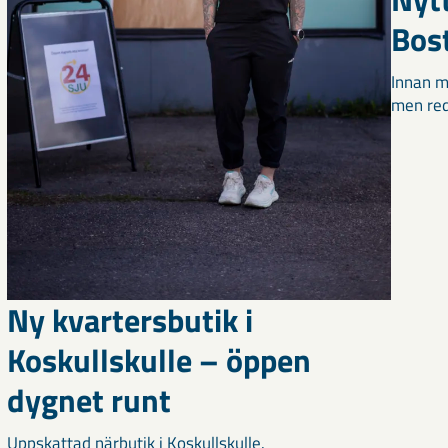
Bos
Innan m
men red
Ny kvartersbutik i
Koskullskulle – öppen
dygnet runt
Uppskattad närbutik i Koskullskulle.