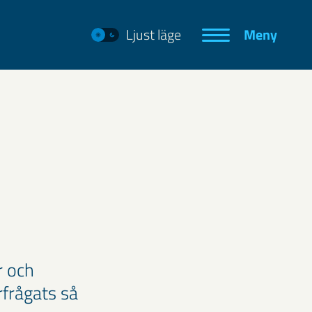
Ljust läge
Meny
r och
rfrågats så