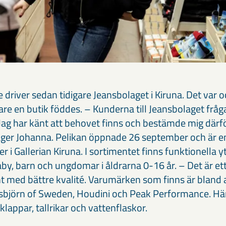
driver sedan tidigare Jeansbolaget i Kiruna. Det var 
are en butik föddes. – Kunderna till Jeansbolaget fråg
 Jag har känt att behovet finns och bestämde mig därf
säger Johanna. Pelikan öppnade 26 september och är e
 i Gallerian Kiruna. I sortimentet finns funktionella y
by, barn och ungdomar i åldrarna 0-16 år. – Det är et
med bättre kvalité. Varumärken som finns är bland 
Isbjörn of Sweden, Houdini och Peak Performance. Här
appar, tallrikar och vattenflaskor.