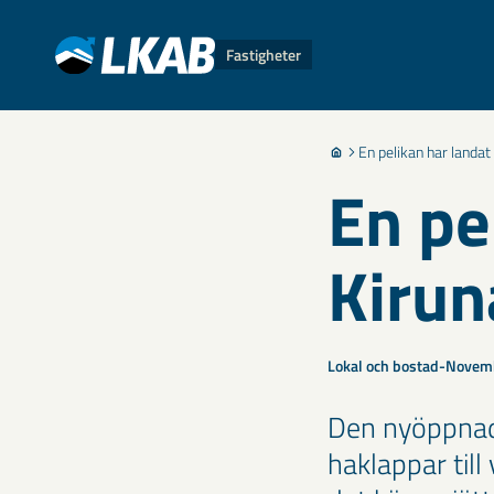
Fastigheter
En pelikan har landat 
En pe
Kirun
Lokal och bostad
Novemb
Den nyöppnade
haklappar till