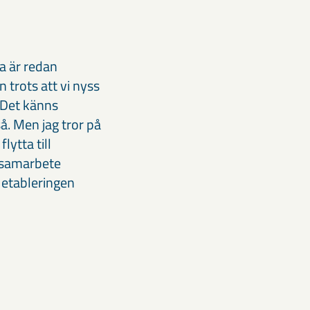
a är redan
 trots att vi nyss
 Det känns
så. Men jag tror på
lytta till
a samarbete
 etableringen