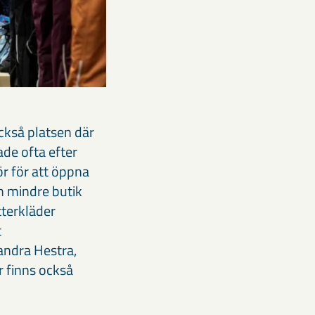
också platsen där
ade ofta efter
ör för att öppna
n mindre butik
tterkläder
t
andra Hestra,
 finns också