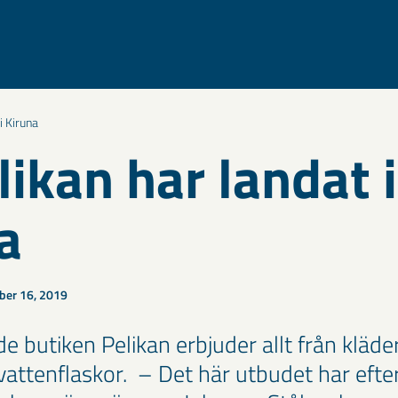
i Kiruna
likan har landat i
a
er 16, 2019
 butiken Pelikan erbjuder allt från kläde
 vattenflaskor. – Det här utbudet har efte