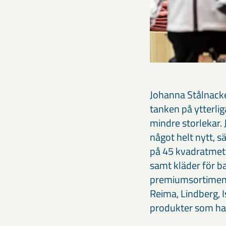
Johanna Stålnacke 
tanken på ytterlig
mindre storlekar.
något helt nytt, 
på 45 kvadratmeter
samt kläder för ba
premiumsortiment 
Reima, Lindberg, 
produkter som hakl