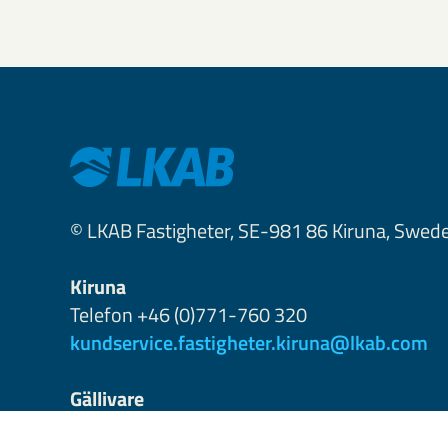
© LKAB Fastigheter, SE-981 86 Kiruna, Swed
Kiruna
Telefon +46 (0)771-760 320
kundservice.fastigheter.kiruna@lkab.com
Gällivare
+46 (0)771-760 340