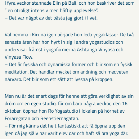
I fyra veckor stannade Elin på Bali, och hon beskriver det som
” en otroligt intensiv men häftig upplevelse”.
– Det var något av det bästa jag gjort i livet.
Väl hemma i Kiruna igen började hon leda yogaklasser. De två
senaste åren har hon hyrt in sig i andra yogastudios och
undervisar främst i yogaformerna Ashtanga Vinyasa och
Vinyasa Flow.
– Det är fysiska och dynamiska former och blir som en fysisk
meditation. Det handlar mycket om andning och medveten
närvaro. Det blir som ett sätt att lyssna på kroppen.
Men nu är det snart dags för henne att göra verklighet av sin
dröm om en egen studio, för om bara några veckor, den 16
oktober, öppnar hon Ro Yogastudio i lokalen på hörnet av
Föraregatan och Reenstiernagatan.
– För mig känns det helt fantastiskt att få öppna upp den
igen då jag själv har varit elev där och haft så bra yoga där.