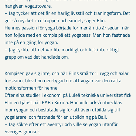
hängiven yogautövare.
– Jag tycker att det är en härlig livsstil och träningsform. Det
ger så mycket ro i kroppen och sinnet, säger Elin.
Hennes passion för yoga började för mer än tio år sedan, när
hon följde med en kompis på ett yogapass. Men hon fastnade
inte på en gång för yogan.
– Jag tyckte att det var lite märkligt och fick inte riktigt
grepp om vad det handlade om.
Kompisen gav sig inte, och när Elins smärtor i rygg och axlar
försvann, blev hon övertygad om att yogan var den rätta
motionsformen för henne.
Efter sina studier i ekonomi på Luleå tekniska universitet fick
Elin en tjänst på LKAB i Kiruna. Hon ville också utvecklas
inom yogan och beslutade sig för att även utbilda sig till
yogalärare, och fastnade för en utbildning på Bali.
– Jag sökte efter ett äventyr och ville se yogan utanför
Sveriges gränser.