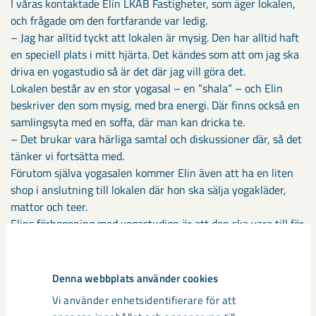
I våras kontaktade Elin LKAB Fastigheter, som äger lokalen,
och frågade om den fortfarande var ledig.
– Jag har alltid tyckt att lokalen är mysig. Den har alltid haft
en speciell plats i mitt hjärta. Det kändes som att om jag ska
driva en yogastudio så är det där jag vill göra det.
Lokalen består av en stor yogasal – en ”shala” – och Elin
beskriver den som mysig, med bra energi. Där finns också en
samlingsyta med en soffa, där man kan dricka te.
– Det brukar vara härliga samtal och diskussioner där, så det
tänker vi fortsätta med.
Förutom själva yogasalen kommer Elin även att ha en liten
shop i anslutning till lokalen där hon ska sälja yogakläder,
mattor och teer.
Elins förhoppning med yogastudion är att den ska vara till för
alla.
– Jag vill ha en bredd på yogaformerna. Det finns en form för
alla, även för barn, och så vill jag att det ska vara även på
Denna webbplats använder cookies
studion.
Vi använder enhetsidentifierare för att