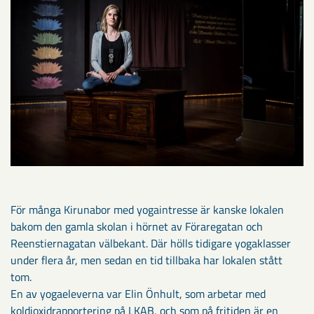
För många Kirunabor med yogaintresse är kanske lokalen
bakom den gamla skolan i hörnet av Föraregatan och
Reenstiernagatan välbekant. Där hölls tidigare yogaklasser
under flera år, men sedan en tid tillbaka har lokalen stått
tom.
En av yogaeleverna var Elin Önhult, som arbetar med
koldioxidrapportering på LKAB, och som på fritiden är en