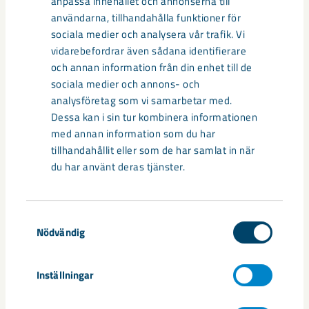
anpassa innehållet och annonserna till
Vad är det bästa med yogan?
användarna, tillhandahålla funktioner för
– Att det skapar en medvetenhet i sig själv, en acceptans.
sociala medier och analysera vår trafik. Vi
Man lär sig att umgås med sig själv och tycka om sig själv.
vidarebefordrar även sådana identifierare
och annan information från din enhet till de
sociala medier och annons- och
Dela
analysföretag som vi samarbetar med.
Dessa kan i sin tur kombinera informationen
med annan information som du har
tillhandahållit eller som de har samlat in när
du har använt deras tjänster.
Andra artiklar
Samtyckesval
Nödvändig
Inställningar