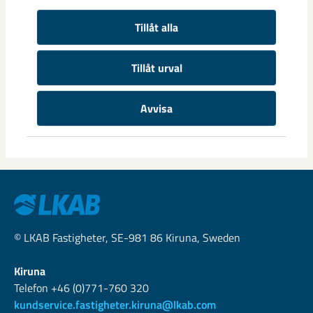
Tillåt alla
Snart dags för inflyttning på Östra
Tillåt urval
Stråket
Avvisa
Praktiska saker förbereds inför inflyttningen.
© LKAB Fastigheter, SE-981 86 Kiruna, Sweden
Kiruna
Telefon +46 (0)771-760 320
kundservice.fastigheter.kiruna@lkab.com