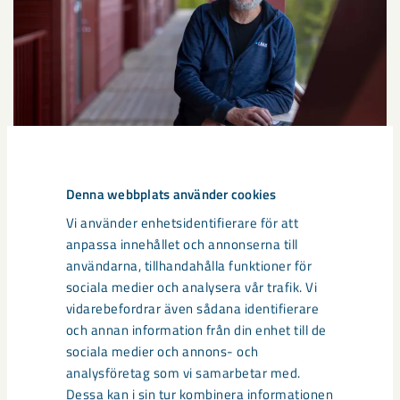
Snart dags för inflyttning på
Denna webbplats använder cookies
Vägmästaren
Vi använder enhetsidentifierare för att
På Hedenområdet i Gällivare växer kvarteret Vägmästaren
anpassa innehållet och annonserna till
fram.
användarna, tillhandahålla funktioner för
sociala medier och analysera vår trafik. Vi
vidarebefordrar även sådana identifierare
och annan information från din enhet till de
sociala medier och annons- och
analysföretag som vi samarbetar med.
Dessa kan i sin tur kombinera informationen