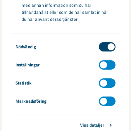
med annan information som du har
tillhandahållit eller som de har samlat in när
du har använt deras tjänster.
Samtyckesval
Från villor till long stay – nytt liv i
Nödvändig
Östra Malmberget
Trygga, trivsamma och fungerande hem, även för den som
Inställningar
bara bor här tillfälligt.
Statistik
Marknadsföring
Visa detaljer