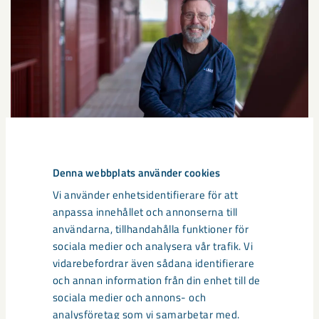
Denna webbplats använder cookies
Snart dags för inflyttning på
Vi använder enhetsidentifierare för att
Vägmästaren
anpassa innehållet och annonserna till
användarna, tillhandahålla funktioner för
På Hedenområdet i Gällivare växer kvarteret Vägmästaren
sociala medier och analysera vår trafik. Vi
fram.
vidarebefordrar även sådana identifierare
och annan information från din enhet till de
sociala medier och annons- och
analysföretag som vi samarbetar med.