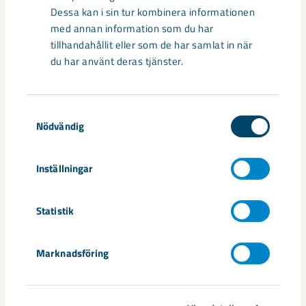
Dessa kan i sin tur kombinera informationen
med annan information som du har
tillhandahållit eller som de har samlat in när
du har använt deras tjänster.
Samtyckesval
Nödvändig
Från villor till long stay – nytt liv i
Östra Malmberget
Inställningar
Trygga, trivsamma och fungerande hem, även för den som
bara bor här tillfälligt.
Statistik
Marknadsföring