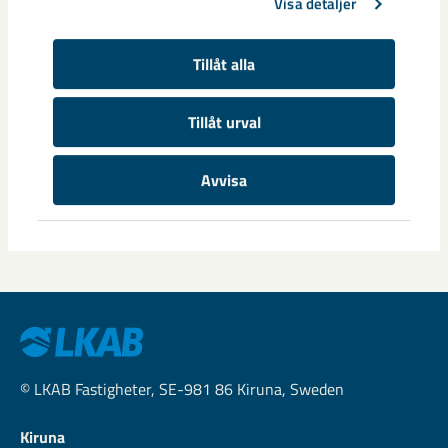
Visa detaljer
Tillåt alla
Tillåt urval
Snart dags för inflyttning på Östra
Stråket
Avvisa
Praktiska saker förbereds inför inflyttningen.
© LKAB Fastigheter, SE-981 86 Kiruna, Sweden
Kiruna