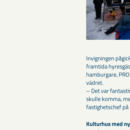
Invigningen pågic
framtida hyresgäs
hamburgare, PRO s
vädret.
– Det var fantasti
skulle komma, men
fastighetschef på 
Kulturhus med nyt