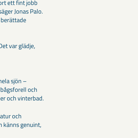
rt ett fint jobb
säger Jonas Palo.
 berättade
et var glädje,
hela sjön –
nbågsforell och
er och vinterbad.
natur och
m känns genuint,