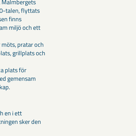
ra Malmbergets
-talen, flyttats
sen finns
sam miljö och ett
r möts, pratar och
lats, grillplats och
a plats för
t med gemensam
kap.
 en i ett
ttningen sker den