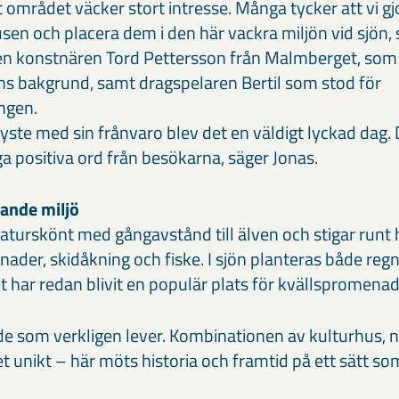
t området väcker stort intresse. Många tycker att vi gjo
en och placera dem i den här vackra miljön vid sjön, 
ven konstnären Tord Pettersson från Malmberget, som
ns bakgrund, samt dragspelaren Bertil som stod för
ngen.
ste med sin frånvaro blev det en väldigt lyckad dag. D
a positiva ord från besökarna, säger Jonas.
vande miljö
naturskönt med gångavstånd till älven och stigar runt 
ader, skidåkning och fiske. I sjön planteras både reg
t har redan blivit en populär plats för kvällspromenad
de som verkligen lever. Kombinationen av kulturhus, 
 unikt – här möts historia och framtid på ett sätt so