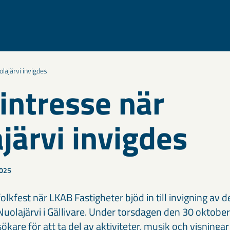
olajärvi invigdes
 intresse när
järvi invigdes
2025
folkfest när LKAB Fastigheter bjöd in till invigning av d
olajärvi i Gällivare. Under torsdagen den 30 oktobe
kare för att ta del av aktiviteter, musik och visningar