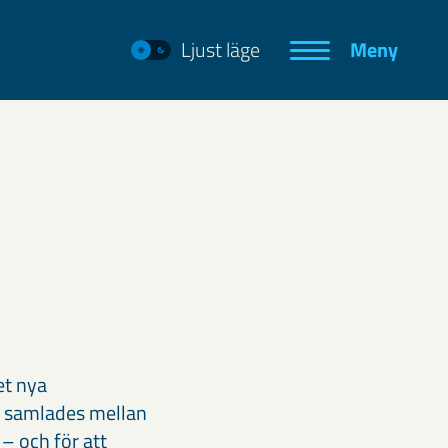
Ljust läge
Meny
et nya
r samlades mellan
 – och för att