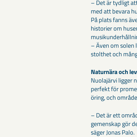
– Det är tydligt at
med att bevara hus
På plats fanns ä
historier om huse
musikunderhållni
– Även om solen ly
stolthet och mång
Naturnära och le
Nuolajärvi ligger 
perfekt för promen
öring, och område
– Det är ett områ
gemenskap gör det
säger Jonas Palo.