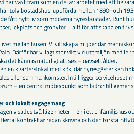
i har växt fram som en del av arbetet med att beva
r har tolv bostadshus, uppförda mellan 1890- och 1930
är de fått nytt liv som moderna hyresbostäder. Runt hu
atser, lekplats och grönytor – allt för att skapa en triv
ivet mellan husen. Vi vill skapa miljöer där människo
Palo. Därför har vi lagt stor vikt vid utemiljön med lekp
ska det kännas naturligt att ses – oavsett ålder.
ven en kvarterslokal med kök, där hyresgäster kan bok
las eller sammankomster. Intill ligger servicehuse
prum – en central mötespunkt som bidrar till gemens
er och lokalt engagemang
gen visades två lägenheter – en i ett enfamiljshus och
t flertal kontrakt är redan skrivna och den första infly