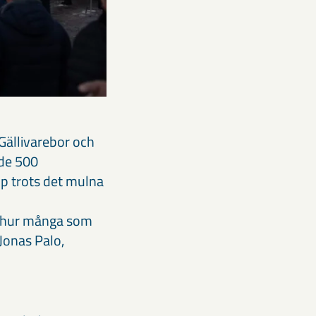
Gällivarebor och
ade 500
p trots det mulna
igt hur många som
Jonas Palo,