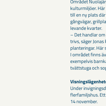
Området Nuolajärv
kulturmiljöer. Hä
till en ny plats d
gångvägar, grillpl
levande kvarter.
– Det handlar om l
trivs, säger Jonas 
planteringar. Här 
I området finns ä
exempelvis barnka
tvättstuga och so
Visningslägenhet
Under invigningsda
flerfamiljshus. Et
14 november.