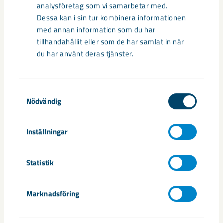
analysföretag som vi samarbetar med.
Dessa kan i sin tur kombinera informationen
med annan information som du har
tillhandahållit eller som de har samlat in när
du har använt deras tjänster.
Samtyckesval
Nödvändig
Inställningar
Snart dags för inflyttning på
Vägmästaren
Statistik
På Hedenområdet i Gällivare växer kvarteret Vägmästaren
fram.
Marknadsföring