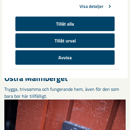
Visa detaljer
Tillåt alla
Tillåt urval
Avvisa
Från villor till long stay – nytt liv i
Östra Malmberget
Trygga, trivsamma och fungerande hem, även för den som
bara bor här tillfälligt.