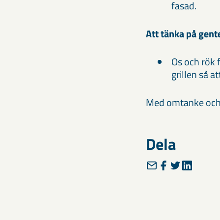
fasad.
Att tänka på gen
Os och rök 
grillen så a
Med omtanke och 
Dela