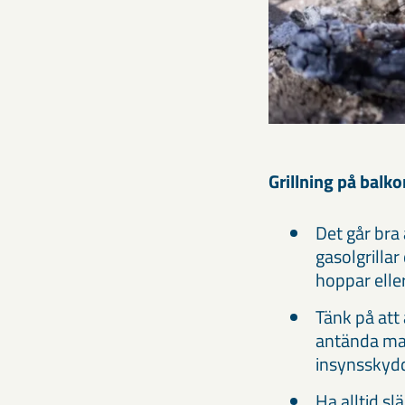
Grillning på balk
Det går bra 
gasolgrilla
hoppar eller
Tänk på att
antända mate
insynsskydd
Ha alltid sl