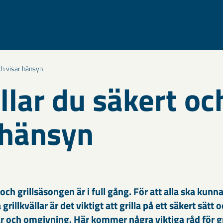
och visar hänsyn
illar du säkert oc
 hänsyn
ch grillsäsongen är i full gång. För att alla ska kunn
grillkvällar är det viktigt att grilla på ett säkert sätt
ar och omgivning. Här kommer några viktiga råd för gr