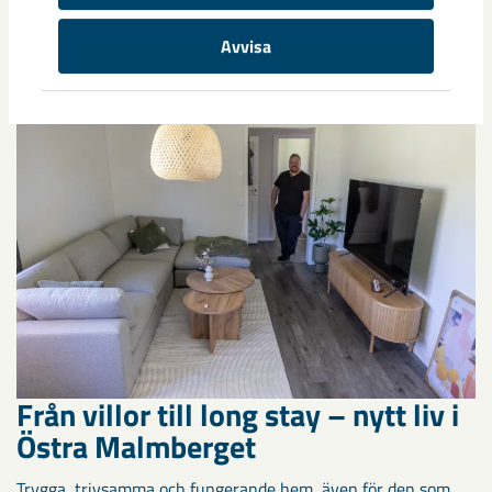
Vägmästaren
Avvisa
På Hedenområdet i Gällivare växer kvarteret Vägmästaren
fram.
Från villor till long stay – nytt liv i
Östra Malmberget
Trygga, trivsamma och fungerande hem, även för den som