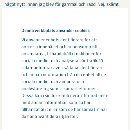
något nytt innan jag blev för gammal och rädd. Nej, skämt
åsido, det är helt enkelt roligt att göra något annat efter
totalt 15 år inom LKAB.
Denna webbplats använder cookies
– Jag kommer huvudsakligen jobba med underhåll av
Vi använder enhetsidentifierare för att
lägenheter. Jag har börjat alldeles nyss och det är roligt att se
anpassa innehållet och annonserna till
hur alla hjälper varandra kors och tvärs, även mellan orterna,
användarna, tillhandahålla funktioner för
det är ovanligt men mycket positivt. Sen är alla ivriga att lära
sociala medier och analysera vår trafik. Vi
upp mig för det är en hel del att lära sig. Allt från alla
vidarebefordrar även sådana identifierare
områden till hur fastighetssystemet fungerar, men det känns
och annan information från din enhet till de
bra även om det kanske tar ett tag innan jag är helt varm i
sociala medier och annons- och
kläderna.
analysföretag som vi samarbetar med.
Dessa kan i sin tur kombinera informationen
Dela
med annan information som du har
tillhandahållit eller som de har samlat in när
du har använt deras tjänster.