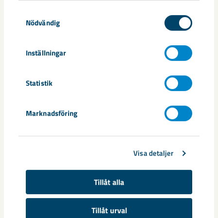
Samtyckesval
Nödvändig
Andra artiklar
Inställningar
Statistik
Marknadsföring
Visa detaljer
Tillåt alla
Snart dags för inflyttning på
Tillåt urval