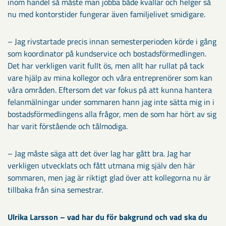
inom handel så måste man jobba både kvällar och helger så
nu med kontorstider fungerar även familjelivet smidigare.
– Jag rivstartade precis innan semesterperioden körde i gång
som koordinator på kundservice och bostadsförmedlingen.
Det har verkligen varit fullt ös, men allt har rullat på tack
vare hjälp av mina kollegor och våra entreprenörer som kan
våra områden. Eftersom det var fokus på att kunna hantera
felanmälningar under sommaren hann jag inte sätta mig in i
bostadsförmedlingens alla frågor, men de som har hört av sig
har varit förstående och tålmodiga.
– Jag måste säga att det över lag har gått bra. Jag har
verkligen utvecklats och fått utmana mig själv den här
sommaren, men jag är riktigt glad över att kollegorna nu är
tillbaka från sina semestrar.
Ulrika Larsson – vad har du för bakgrund och vad ska du