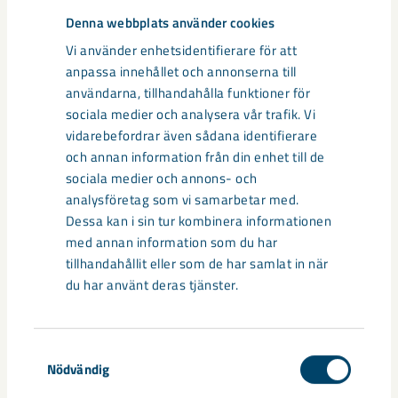
Denna webbplats använder cookies
Vi använder enhetsidentifierare för att
anpassa innehållet och annonserna till
användarna, tillhandahålla funktioner för
sociala medier och analysera vår trafik. Vi
vidarebefordrar även sådana identifierare
och annan information från din enhet till de
sociala medier och annons- och
analysföretag som vi samarbetar med.
Dessa kan i sin tur kombinera informationen
Snart dags för inflyttning på
med annan information som du har
Vägmästaren
tillhandahållit eller som de har samlat in när
du har använt deras tjänster.
På Hedenområdet i Gällivare växer kvarteret Vägmästaren
fram.
Samtyckesval
Nödvändig