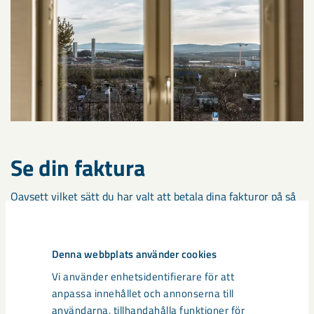
Se din faktura
Oavsett vilket sätt du har valt att betala dina fakturor på så
är det bra att ha ett ställe där du snabbt hittar dem. Därför
finns dina fakturor samlade på
Mina sidor
. Där kan du enkelt
se och ladda hem kopior av dina fakturor.
Denna webbplats använder cookies
Vi använder enhetsidentifierare för att
Vanliga frågor och svar om
anpassa innehållet och annonserna till
användarna, tillhandahålla funktioner för