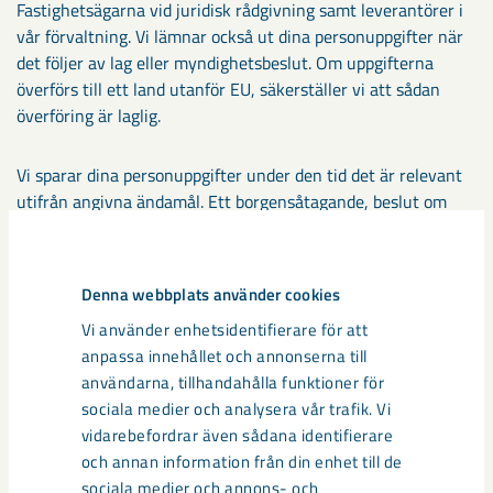
Fastighetsägarna vid juridisk rådgivning samt leverantörer i
vår förvaltning. Vi lämnar också ut dina personuppgifter när
det följer av lag eller myndighetsbeslut. Om uppgifterna
överförs till ett land utanför EU, säkerställer vi att sådan
överföring är laglig.
Vi sparar dina personuppgifter under den tid det är relevant
utifrån angivna ändamål. Ett borgensåtagande, beslut om
förvaltare eller god man raderar vi två år efter åtagandets
eller beslutet har upphört att gälla.
Denna webbplats använder cookies
När hyresförhållandet är slut
Vi använder enhetsidentifierare för att
anpassa innehållet och annonserna till
LKAB Fastigheter bevarar inte personuppgifter längre än
användarna, tillhandahålla funktioner för
nödvändigt. Vi kommer att gallra och rensa personuppgifter
sociala medier och analysera vår trafik. Vi
om dig när du flyttat från din lägenhet men vissa uppgifter
vidarebefordrar även sådana identifierare
måste vi spara i minst två år därefter som till exempel
och annan information från din enhet till de
hyresavtalet, beslut från socialnämnd och studieintyg.
sociala medier och annons- och