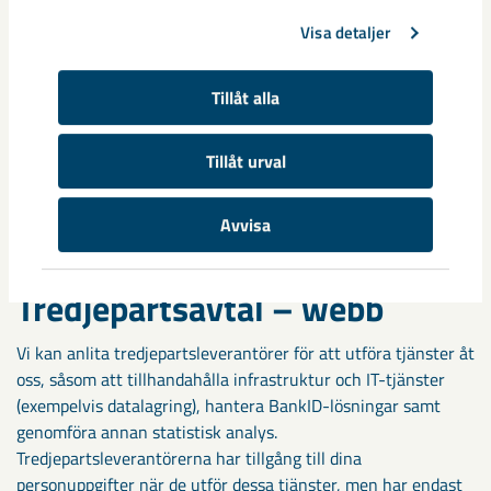
du läsa här: cookieinformation
Visa detaljer
Formulär publicerade på externa webben ser till att dina
Tillåt alla
personuppgifter når avsedd mottagare samt att lagring av de
inskickade uppgifterna sker på ett säkert sätt hos vår
driftpartner samt i våra interna databaser. Genom
Tillåt urval
användande av formulär på vår webbplats tillåter du att
LKAB Fastigheter hanterar dina personuppgifter enligt
Avvisa
ovanstående ändamål.
Tredjepartsavtal – webb
Vi kan anlita tredjepartsleverantörer för att utföra tjänster åt
oss, såsom att tillhandahålla infrastruktur och IT-tjänster
(exempelvis datalagring), hantera BankID-lösningar samt
genomföra annan statistisk analys.
Tredjepartsleverantörerna har tillgång till dina
personuppgifter när de utför dessa tjänster, men har endast