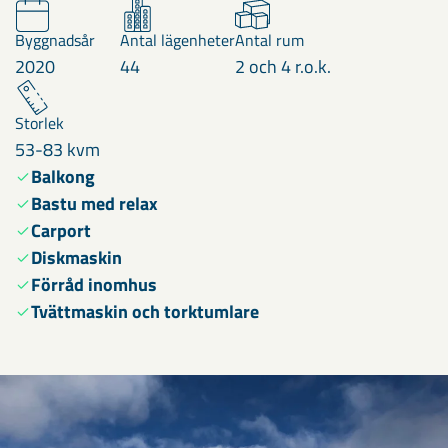
Byggnadsår
Antal lägenheter
Antal rum
2020
44
2 och 4 r.o.k.
Storlek
53-83 kvm
Balkong
Bastu med relax
Carport
Diskmaskin
Förråd inomhus
Tvättmaskin och torktumlare