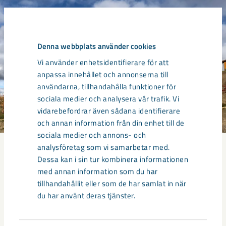
Denna webbplats använder cookies
Vi använder enhetsidentifierare för att
anpassa innehållet och annonserna till
användarna, tillhandahålla funktioner för
sociala medier och analysera vår trafik. Vi
vidarebefordrar även sådana identifierare
och annan information från din enhet till de
sociala medier och annons- och
analysföretag som vi samarbetar med.
Dessa kan i sin tur kombinera informationen
Välkommen till Luossavaara –
med annan information som du har
tillhandahållit eller som de har samlat in när
Lotten Erikssons gatan 51-59
du har använt deras tjänster.
Läget och utsikten är svårslagbar från Lotten Erikssons gata
51-59. Standarden är hög och alla lägenheter är ljusa.