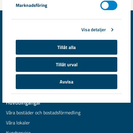
Marknadsföring
Visa detaljer
© LKAB Fastigheter, SE-981 86 Kiruna, Sweden
Tillåt alla
Kiruna
Telefon +46 (0)771-760 320
Tillåt urval
kundservice.fastigheter.kiruna@lkab.com
Avvisa
Gällivare
+46 (0)771-760 340
kundservice.fastigheter.malmberget@lkab.com
Huvudingångar
Våra bostäder och bostadsförmedling
Våra lokaler
Kundservice