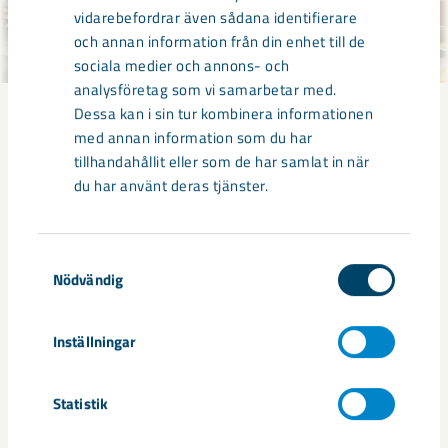
vidarebefordrar även sådana identifierare
och annan information från din enhet till de
sociala medier och annons- och
analysföretag som vi samarbetar med.
Dessa kan i sin tur kombinera informationen
Välkommen till Genvägen 17-
med annan information som du har
tillhandahållit eller som de har samlat in när
23, Malmvägen 2
du har använt deras tjänster.
De fem husen inrymmer vardera åtta lägenheter med egen
ingång från markplan eller loftgång. Lägenheternas
Samtyckesval
utformning har en blandad mix, där de mindre lägenheterna
Nödvändig
har öppen planlösning mellan kök och vardagsrum och
trerumslägenheterna har separata kök.
Inställningar
På området finns ett uppskattat servicehus med bastu och
relax, lägenhetsförråd och tvättstuga. Med genomtänkta
Statistik
planteringar har lekplatsen avgränsats från gångstråken.