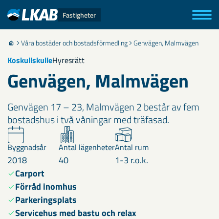
Fastigheter
Våra bostäder och bostadsförmedling
Genvägen, Malmvägen
Koskullskulle
Hyresrätt
Genvägen, Malmvägen
Genvägen 17 – 23, Malmvägen 2 består av fem
bostadshus i två våningar med träfasad.
Byggnadsår
Antal lägenheter
Antal rum
2018
40
1-3 r.o.k.
Carport
Förråd inomhus
Parkeringsplats
Servicehus med bastu och relax