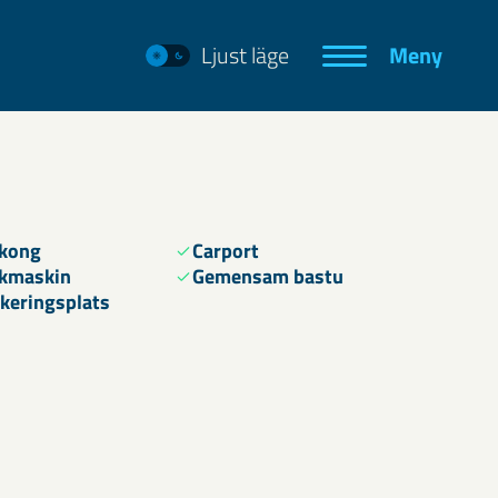
Ljust läge
Meny
lkong
Carport
kmaskin
Gemensam bastu
keringsplats