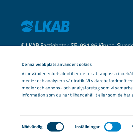
© LKAB Fastigheter, SE-981 86 Kiruna, Swed
Kiruna
Denna webbplats använder cookies
Telefon +46 (0)771-760 320
Vi använder enhetsidentifierare för att anpassa innehåll
kundservice.fastigheter.kiruna@lkab.com
medier och analysera vår trafik. Vi vidarebefordrar även
medier och annons- och analysföretag som vi samarbet
Gällivare
information som du har tillhandahållit eller som de har 
+46 (0)771-760 340
kundservice.fastigheter.malmberget@lkab
Samtyckesval
Nödvändig
Inställningar