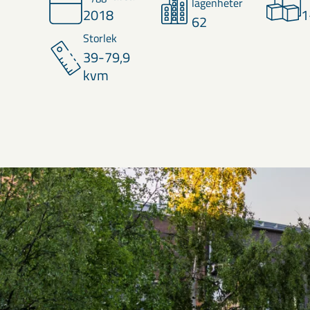
lägenheter
2018
1
62
Storlek
39-79,9
kvm