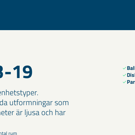
3-19
Ba
Dis
Par
enhetstyper.
nda utformningar som
eter är ljusa och har
ntal rum