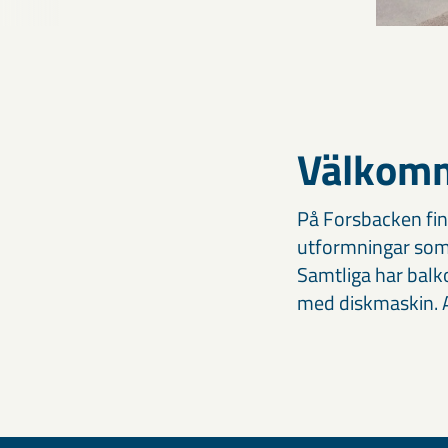
Välkomm
På Forsbacken fin
utformningar som g
Samtliga har balk
med diskmaskin. A