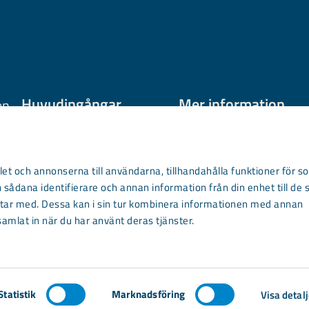
Huvudingångar
Mer information
en
Våra bostäder och
Om oss
bostadsförmedling
Aktuellt
et och annonserna till användarna, tillhandahålla funktioner för so
Våra lokaler
Underhåll
 sådana identifierare och annan information från din enhet till de 
Kundservice
ar med. Dessa kan i sin tur kombinera informationen med annan
Lägenhetshotell
samlat in när du har använt deras tjänster.
Kontakta oss
.com
Statistik
Marknadsföring
Visa detalj