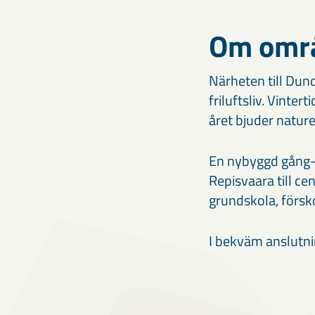
Om omr
Närheten till Dund
friluftsliv. Vinte
året bjuder nature
En nybyggd gång-
Repisvaara till c
grundskola, försk
I bekväm anslutnin