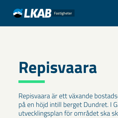
Fastigheter
Repisvaara
Repisvaara är ett växande bostad
på en höjd intill berget Dundret. I
utvecklingsplan för området ska s