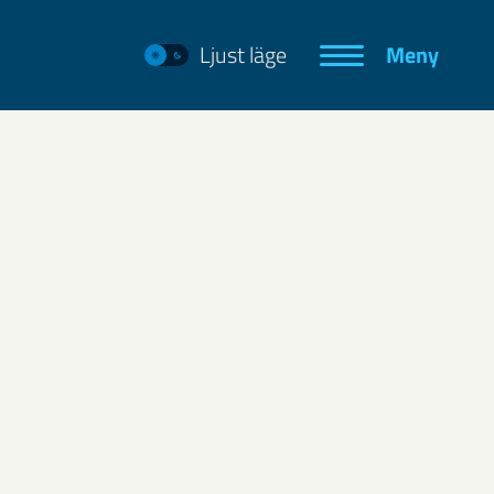
Ljust läge
Meny