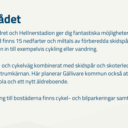
ådet
ret och Hellnerstadion ger dig fantastiska möjligheter t
rtid finns 15 nedfarter och miltals av förberedda skidsp
n in till exempelvis cykling eller vandring.
 och cykelväg kombinerat med skidspår och skoterled
entrumkärnan. Här planerar Gällivare kommun också at
ola och ett nytt äldreboende.
g till bostäderna finns cykel- och bilparkeringar samt