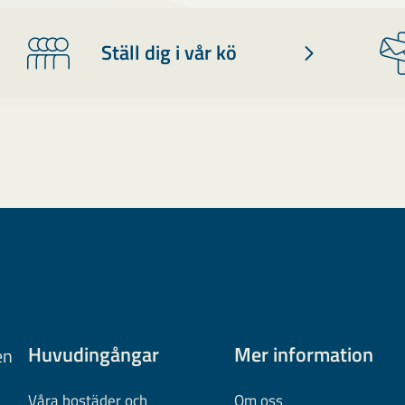
Ställ dig i vår kö
Huvudingångar
Mer information
en
Våra bostäder och
Om oss