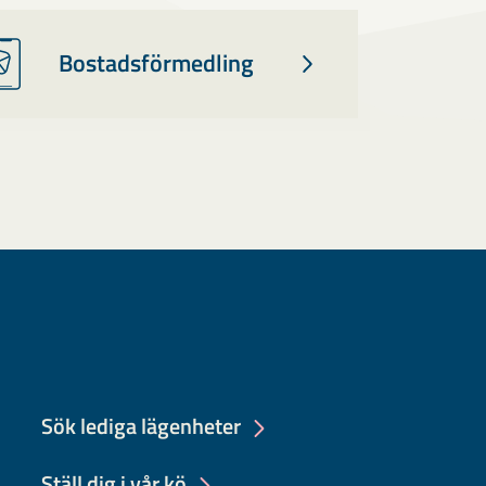
Bostadsförmedling
Sök lediga lägenheter
Ställ dig i vår kö