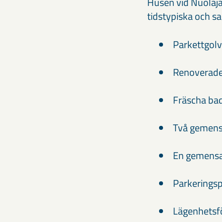
Husen vid Nuolajä
tidstypiska och s
Parkettgolv
Renoverade
Fräscha bad
Två gemen
En gemensa
Parkeringsp
Lägenhetsf