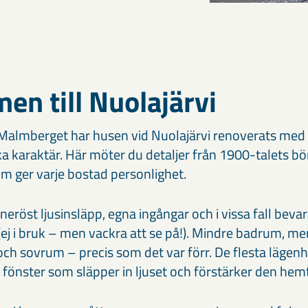
n till Nuolajärvi
n Malmberget har husen vid Nuolajärvi renoverats med
ka karaktär. Här möter du detaljer från 1900-talets bör
m ger varje bostad personlighet.
eröst ljusinsläpp, egna ingångar och i vissa fall bev
ej i bruk – men vackra att se på!). Mindre badrum, men
ch sovrum – precis som det var förr. De flesta lägenh
 fönster som släpper in ljuset och förstärker den hem