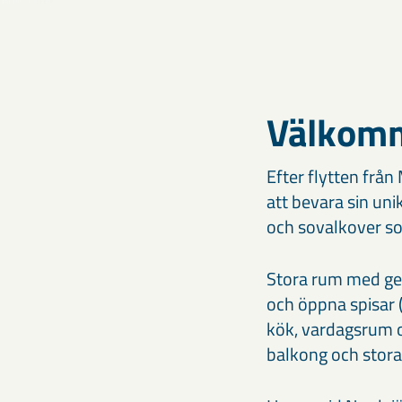
Välkomme
Efter flytten frå
att bevara sin uni
och sovalkover so
Stora rum med gen
och öppna spisar (
kök, vardagsrum o
balkong och stora