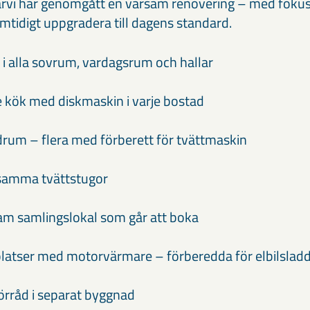
rvi har genomgått en varsam renovering – med fokus 
amtidigt uppgradera till dagens standard.
 i alla sovrum, vardagsrum och hallar
 kök med diskmaskin i varje bostad
rum – flera med förberett för tvättmaskin
samma tvättstugor
m samlingslokal som går att boka
latser med motorvärmare – förberedda för elbilslad
örråd i separat byggnad