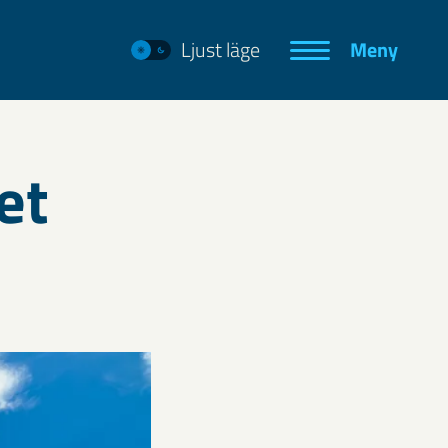
Ljust läge
Meny
et