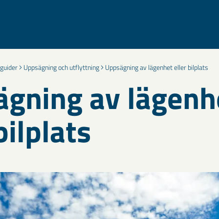
 guider
Uppsägning och utflyttning
Uppsägning av lägenhet eller bilplats
gning av lägenh
bilplats