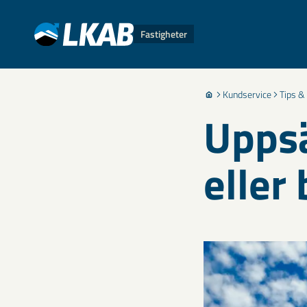
Fastigheter
Kundservice
Tips &
Uppsä
eller 