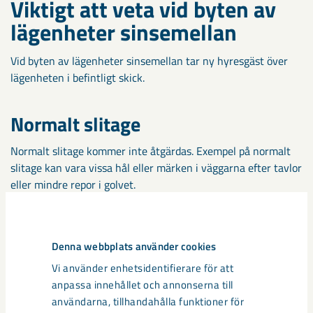
Viktigt att veta vid byten av
lägenheter sinsemellan
Vid byten av lägenheter sinsemellan tar ny hyresgäst över
lägenheten i befintligt skick.
Normalt slitage
Normalt slitage kommer inte åtgärdas. Exempel på normalt
slitage kan vara vissa hål eller märken i väggarna efter tavlor
eller mindre repor i golvet.
Skador och onormalt slitage
Denna webbplats använder cookies
Skador och onormalt slitage i lägenheten övertar inte ny
Vi använder enhetsidentifierare för att
hyresgäst.
anpassa innehållet och annonserna till
användarna, tillhandahålla funktioner för
Du som ny hyresgäst är skyldig att meddela oss om det finns