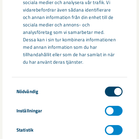
sociala medier och analysera vår trafik. Vi
skador i den nya lägenheten senast 8 dagar efter inflyttning,
vidarebefordrar även sådana identifierare
föregående hyresgäst kommer då bli ersättningsskyldig för
och annan information från din enhet till de
detta.
sociala medier och annons- och
analysföretag som vi samarbetar med.
Föregående hyresgäst är ersättningsskyldig för dolda skador
Dessa kan i sin tur kombinera informationen
under två års tid efter bytet. Påtalas skador gör vi en
med annan information som du har
bedömning av dessa.
tillhandahållit eller som de har samlat in när
du har använt deras tjänster.
Exempel på skador/onormalt slitage:
Samtyckesval
Fettfläckar på tapeter.
Nödvändig
Större skador eller missfärgningar på golv.
Inställningar
Tapetsering/målning som inte är fackmannamässigt
utfört eller olämpligt färgval.
Statistik
Ovanligt många, stora eller störande hål/skador på